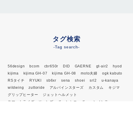
タグ検索
-Tag search-
56design
bcom
cbr650r
DID
GAERNE
gt-air2
hyod
kijima
kijima GH-07
kijima GH-08
moto夫婦
ogk kabuto
RSタイチ
RYUKI
sb6xr
sena
shoei
srl2
u-kanaya
wildwing
zuttoride
アルパインスターズ
カスタム
キジマ
グリップヒーター
ジェットヘルメット
スマートライダージーンズ
チェンシコ
チェーンメンテ
チェーン交換
チェーン清掃
ドルコパ大祭り
バイクカバー
バイク用インカム
ファルコン
ホンダドリーム笠間
ライディングシューズ
ライディングブーツ
レビュー
レブル250
レブル ハンドル交換
夏用ヘルメット
比較
車検