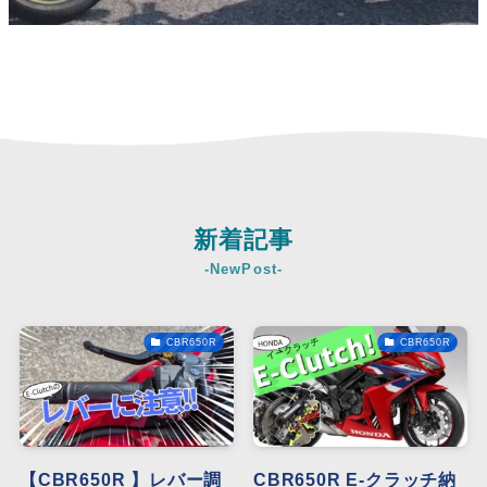
新着記事
-NewPost-
CBR650R
CBR650R
【CBR650R 】レバー調
CBR650R E-クラッチ納